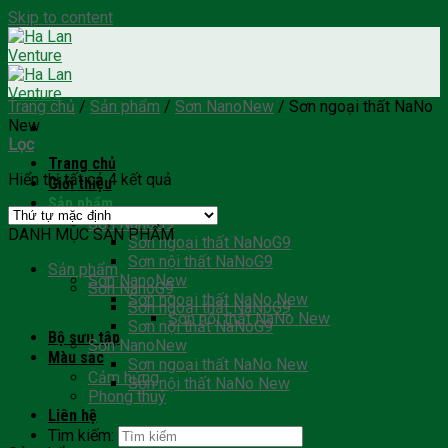
Skip to content
Trang chủ
/
Sản phẩm
/
Sơn NanoNew
/
Sơn ngoại thất NaNo
New
Lọc
Trang chủ
Hiển thị tất cả 4 kết quả
Giới thiệu
Sản phẩm
Sơn NanoG9
DANH MỤC SẢN PHẨM
Sơn ngoại thất NaNoG9
Sơn nội thất NaNoG9
Sản phẩm
Sơn NanoNew
Sơn NanoG9
Sơn ngoại thất NaNo New
Sơn ngoại thất NaNoG9
Sơn nội thất NaNo New
Sơn nội thất NaNoG9
Bộ sưu tập
Sơn NanoNew
Màu sắc
Sơn ngoại thất NaNo New
Cảm hứng
Sơn nội thất NaNo New
Phong thuỷ
Liên hệ
Tìm kiếm: