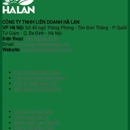
CÔNG TY TNHH LIÊN DOANH HÀ LAN
VP Hà Nội:
Số 40 ngõ Thông Phong - Tôn Đức Thắng - P. Quốc
Tử Giảm - Q. Ba Đình - Hà Nội
Điện thoại:
+84 98888 9036
Email:
liendoanhhalan@gmail.com
Website:
www.liendoanhhalan.com
Danh mục sản phẩm
Sơn nội thất Nano New
Sơn ngoại thất Nano New
Sơn nội thất Nano G9
Sơn ngoại thất Nano G9
Tư vấn hỏi đáp
Câu hỏi thường gặp
Chính sách đại lý
Chính sách vận chuyển
Thông tin thanh toán