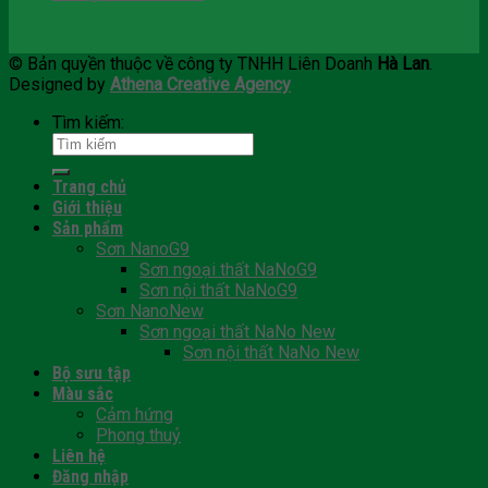
© Bản quyền thuộc về công ty TNHH Liên Doanh
Hà Lan
.
Designed by
Athena Creative Agency
Tìm kiếm:
Trang chủ
Giới thiệu
Sản phẩm
Sơn NanoG9
Sơn ngoại thất NaNoG9
Sơn nội thất NaNoG9
Sơn NanoNew
Sơn ngoại thất NaNo New
Sơn nội thất NaNo New
Bộ sưu tập
Màu sắc
Cảm hứng
Phong thuỷ
Liên hệ
Đăng nhập